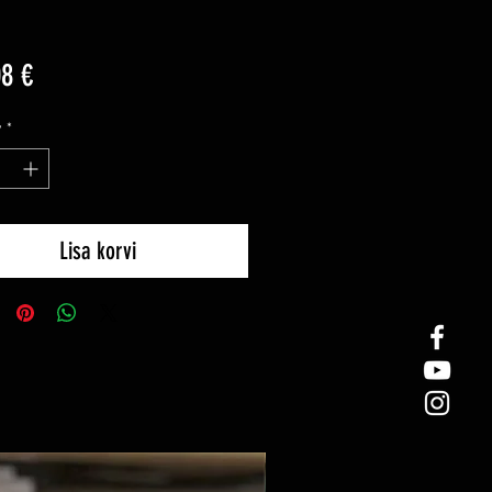
Price
08 €
y
*
Lisa korvi