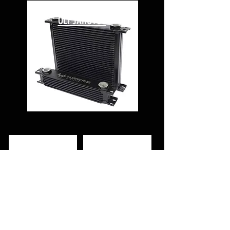
ÕLI JAHUTUS
PAISUPAAK JA OSAD
ELEKTRILINE VEEPUMP
JAHUTUSVENTILAATORI
D