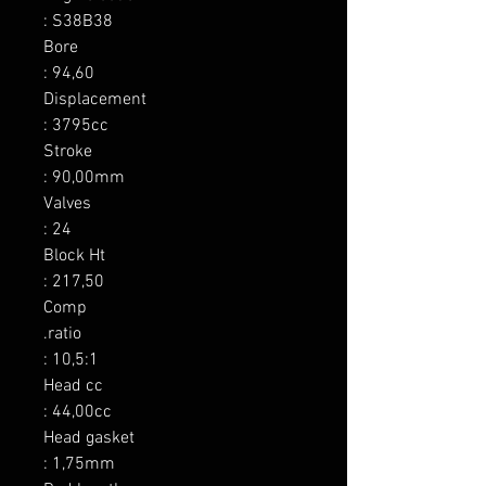
: S38B38

Bore

: 94,60

Displacement

: 3795cc

Stroke

: 90,00mm

Valves

: 24

Block Ht

: 217,50

Comp

.ratio

: 10,5:1

Head cc

: 44,00cc

Head gasket

: 1,75mm
