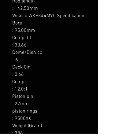
Rod length

: 142,50mm

Wiseco WKE344M95 Specifikation:

Bore

: 95,00mm

Comp. ht

: 30,66

Dome/Dish cc

:-6

Deck Cir

: 0,66

Comp

: 12,0:1

Piston pin

: 22mm

piston rings

: 9500XX

Weight (Gram)

: 388
