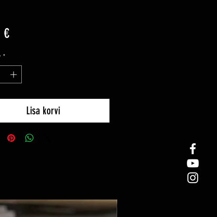
Price
 €
y
*
Lisa korvi