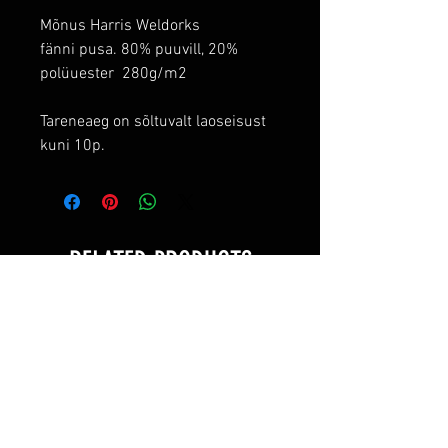
Mõnus Harris Weldorks
fänni pusa. 80% puuvill, 20%
polüuester 280g/m2
Tareneaeg on sõltuvalt laoseisust
kuni 10p.
RELATED PRODUCTS