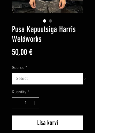
Pusa Kapuutsiga Harris
Weldworks
Price
50,00 €
Suurus
*
Quantity
*
Lisa korvi