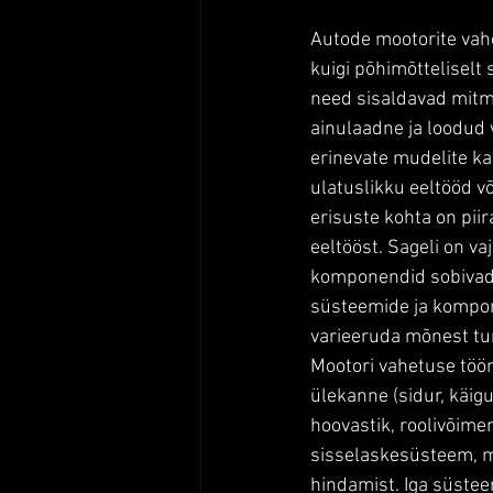
Autode mootorite vahe
kuigi põhimõtteliselt
need sisaldavad mitmei
ainulaadne ja loodud 
erinevate mudelite ka
ulatuslikku eeltööd võ
erisuste kohta on piir
eeltööst. Sageli on va
komponendid sobivad k
süsteemide ja kompon
varieeruda mõnest tun
Mootori vahetuse töö
ülekanne (sidur, käiguk
hoovastik, roolivõim
sisselaskesüsteem, mo
hindamist. Iga süstee