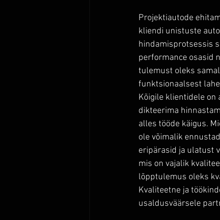
Projektiautode ehitami
kliendi unistuste aut
hindamisprotsessis suu
performance osasid ni
tulemust oleks samal a
funktsionaalsest lahe
Kõigile klientidele on
dikteerima hinnastamis
alles tööde käigus. M
ole võimalik ennustad
eripärasid ja ulatust 
mis on vajalik kvalite
lõpptulemus oleks kva
Kvaliteetne ja töökind
usaldusväärsele partn