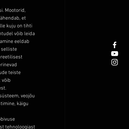
i. Mootorid, 
tähendab, et 
e kuju on tihti 
tudel võib leida 
tamine eeldab 
selliste 
reetilisest 
erinevad 
ude teiste 
 võib 
st.
süsteem, veojõu 
htimine, käigu 
obivuse 
st tehnoloogiast 