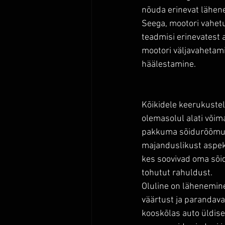
nõuda erinevat lähene
Seega, mootori vahetu
teadmisi erinevatest 
mootori väljavahetami
häälestamine.
Kõikidele keerukustel
olemasolul alati võim
pakkuma sõidurõõmu ja
majanduslikust aspekti
kes soovivad oma sõid
tohutut rahuldust.
Oluline on lähenemine 
väärtust ja parandav
kooskõlas auto üldise