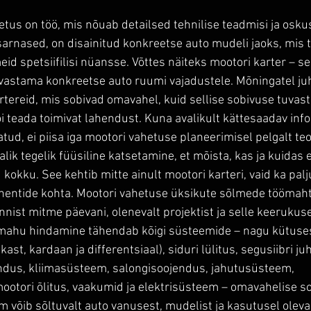
tus on töö, mis nõuab detailsed tehnilise teadmisi ja oskus
 sarnased, on disainitud konkreetse auto mudeli jaoks, mis 
d spetsiifilisi nüansse. Võttes näiteks mootori karter – sell
vastama konkreetse auto ruumi vajadustele. Mõningatel juh
rtereid, mis sobivad omavahel, kuid sellise sobivuse tuvas
i teada toimivat lahendust. Kuna avalikult kättesaadav info 
atud, ei piisa iga mootori vahetuse planeerimisel pelgalt teo
jalik tegelik füüsiline katsetamine, et mõista, kas ja kuidas 
okku. See kehtib mitte ainult mootori karteri, vaid ka palj
entide kohta. Mootori vahetuse üksikute sõlmede töömaht
nist mitme päevani, olenevalt projektist ja selle keerukuse
mahu hindamine tähendab kõigi süsteemide – nagu kütuse
ast, kardaan ja differentsiaal), siduri lülitus, segusiibri ju
endus, kliimasüsteem, salongisoojendus, jahutusüsteem, 
otori õlitus, vaakumid ja elektrisüsteem – omavahelise s
m võib sõltuvalt auto vanusest, mudelist ja kasutusel oleva