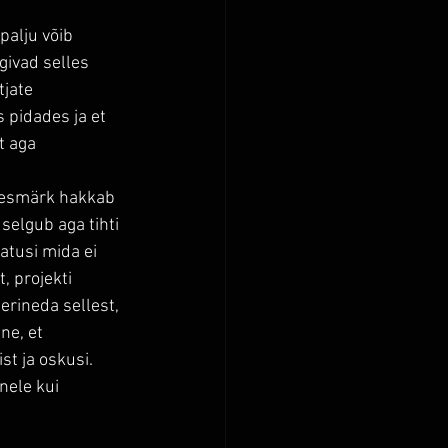
palju võib 
ivad selles 
jate 
 pidades ja et  
t aga 
 eesmärk hakkab 
selgub aga tihti 
tusi mida ei 
 projekti 
erineda sellest, 
ne, et 
t ja oskusi. 
nele kui 