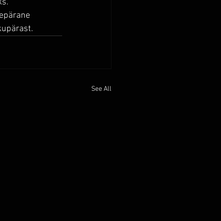
s. 
repärane 
kupärast.
See All