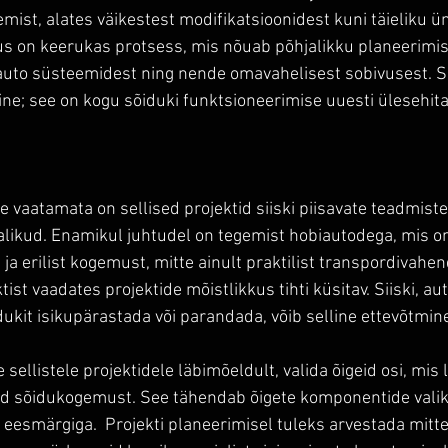
mist, alates väikestest modifikatsioonidest kuni täieliku 
s on keerukas protsess, mis nõuab põhjalikku planeerimist
auto süsteemidest ning nende omavahelisest sobivusest. See
ne; see on kogu sõiduki funktsioneerimise uuesti ülesehita
e vaatamata on sellised projektid siiski piisavate teadmist
alikud. Enamikul juhtudel on tegemist hobiautodega, mis 
 erilist kogemust, mitte ainult praktilist transpordivahend
st vaadates projektide mõistlikkus tihti küsitav. Siiski, aut
ukit isikupärastada või parandada, võib selline ettevõtmi
sellistele projektidele läbimõeldult, valida õigeid osi, mis 
ad sõidukogemust. See tähendab õigete komponentide valik
 eesmärgiga.  Projekti planeerimisel tuleks arvestada mitte 