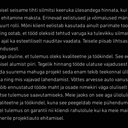
sel seisame tihti silmitsi keeruka ülesandega hinnata, kui 
o ehitamine maksta. Erinevad eelistused ja võimalused mäng
rt rolli. Mõni klient eelistab kasutada ainult parimate toot
ng ootab, et tööd oleksid tehtud varuga ka tulevikku silmas
jal ka esteetiliselt nauditav vaadata. Teisele piisab lihtsas
ndusest. 
 aga oluline, et tulemus oleks kvaliteetne ja töökindel. See
el alumist piiri. Tegelik hinnang tööde ulatuse vajadusest 
ida suurema mahuga projekt seda enam tekib teekonnal ülla
a ning mis vajavad lahendamist. Võttes arvesse auto vanust,
võib ennustatud tööde maht ja osade nimekiri väga oluliselt 
etse tulemuse saavutamiseks. Meie jaoks on see aga ülioluli
liteetne ja töökindel, kuna see peegeldab meie pühendumis
el tulemus on garantii nii kliendi rahulolule kui ka meie mai
erile projektiauto ehitamisel.