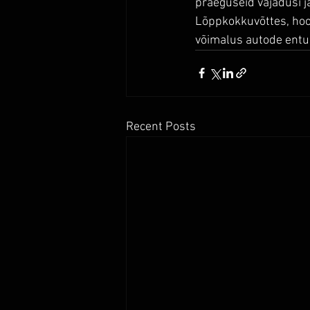
praeguseid vajadusi j
Lõppkokkuvõttes, hool
võimalus autode entusi
Recent Posts