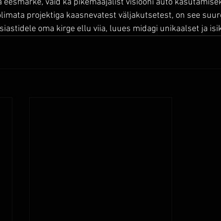
a eesmärke, vaid ka pikemaajalist visiooni auto kasutamisek
imata projektiga kaasnevatest väljakutsetest, on see suu
astidele oma kirge ellu viia, luues midagi unikaalset ja isi