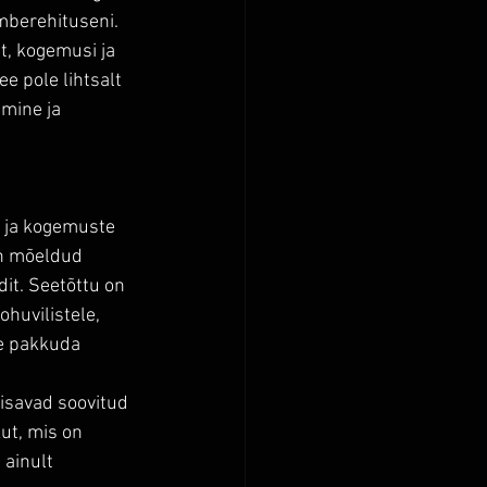
ümberehituseni.
, kogemusi ja 
 pole lihtsalt 
mine ja 
e ja kogemuste 
on mõeldud 
it. Seetõttu on 
ohuvilistele, 
ne pakkuda 
lisavad soovitud 
ut, mis on 
ainult 