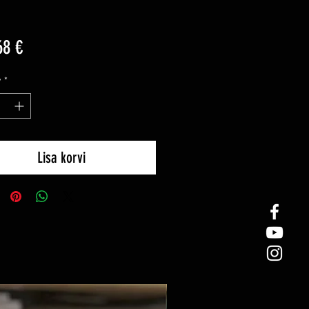
Price
68 €
y
*
Lisa korvi