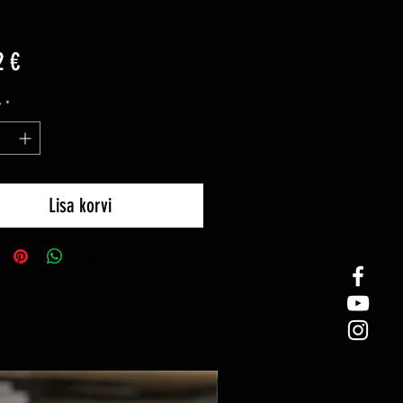
Price
2 €
y
*
Lisa korvi