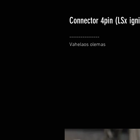
Connector 4pin (LSx igni
----------------

Vahelaos olemas