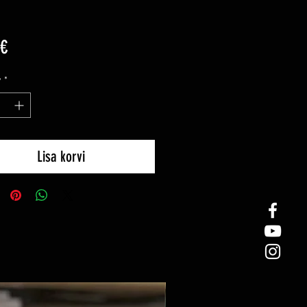
Price
 €
y
*
Lisa korvi