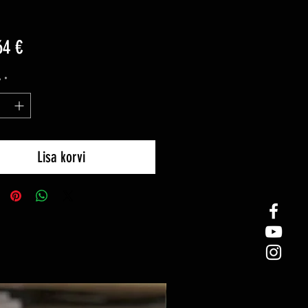
Price
64 €
y
*
Lisa korvi