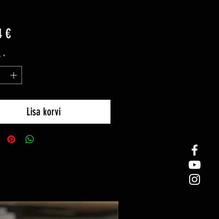
Price
4 €
y
*
Lisa korvi