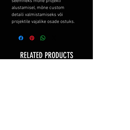
seemneks mõne projekti
alustamisel, mõne custom
detaili valmistamiseks või
projektile vajalike osade ostuks.
RELATED PRODUCTS