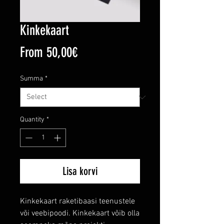
Kinkekaart
Sale
From
50,00€
Price
Summa
*
Quantity
*
Lisa korvi
Kinkekaart raketibaasi teenustele
või veebipoodi. Kinkekaart võib olla