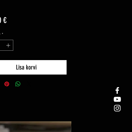
Price
0 €
y
*
Lisa korvi