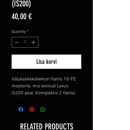
(IS200)
Price
40,00 €
Quantity
*
Lisa korvi
Väljalaskekollektori flants 1G-FE
mootorile, mis levinud Lexus
IS200 peal. Komplektis 2 flantsi.
RELATED PRODUCTS