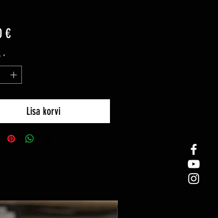
Price
0 €
y
*
Lisa korvi