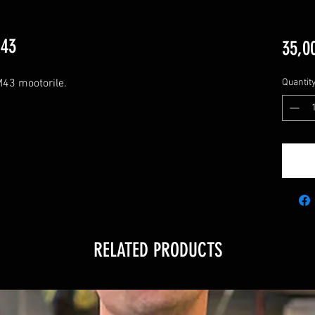
M43
35,0
M43 mootorile.
Quantit
RELATED PRODUCTS