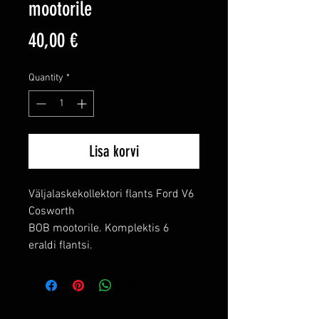
mootorile
Price
40,00 €
Quantity
*
Lisa korvi
Väljalaskekollektori flants Ford V6
Cosworth
BOB mootorile. Komplektis 6
eraldi flantsi.