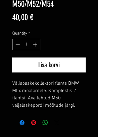
M50/M52/M54
Price
40,00 €
Quantity
*
Lisa korvi
Väljaöaskekollektori flants BMW
M5x mootoritele. Komplektis 2
flantsi. Ava tehtud M50
väljalaskepordi mõõtude järgi.